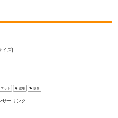
イズ]
イエット
健康
痩身
ンサーリンク