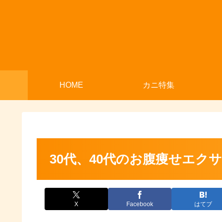
HOME
カニ特集
30代、40代のお腹痩せエク
X
Facebook
はてブ