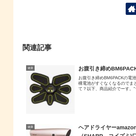
関連記事
お腹引き締めBM6PA
健康
お腹引き締めBM6PACKの電
構電池がすぐなくなるのでまとめ
て？以下、商品紹介でーす。"
ヘアドライヤーamaz
健康
（SHARP、コイズミ)