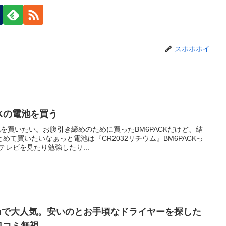
スポポポイ
CKの電池を買う
池を買いたい。お腹引き締めのために買ったBM6PACKだけど、結
て買いたいなぁっと電池は『CR2032リチウム』BM6PACKっ
テレビを見たり勉強したり...
onで大人気。安いのとお手頃なドライヤーを探した
口コミ無視