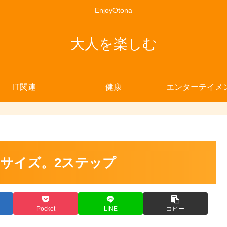
EnjoyOtona
大人を楽しむ
IT関連
健康
エンターテイメ
ササイズ。2ステップ
Pocket
LINE
コピー