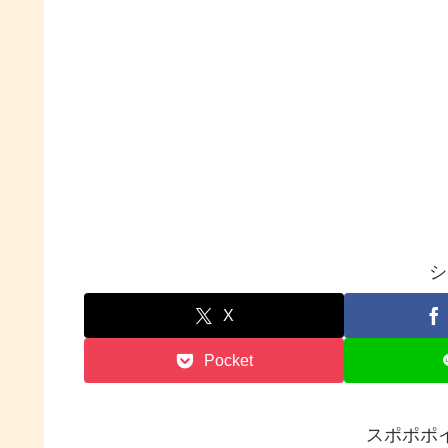
シ
X
Pocket
スポポポ