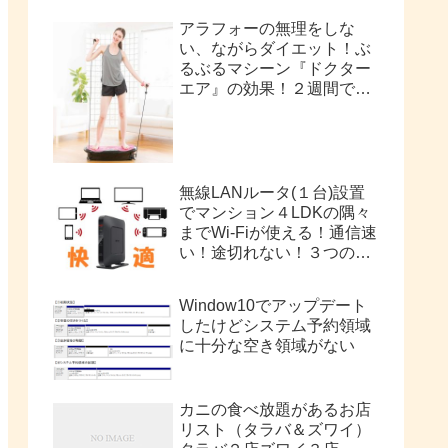
アラフォーの無理をしな
い、ながらダイエット！ぶ
るぶるマシーン『ドクター
エア』の効果！２週間で
2kg痩せました！
無線LANルータ(１台)設置
でマンション４LDKの隅々
までWi-Fiが使える！通信速
い！途切れない！３つの手
順
Window10でアップデート
したけどシステム予約領域
に十分な空き領域がない
カニの食べ放題があるお店
リスト（タラバ＆ズワイ）