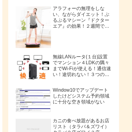
アラフォーの無理をしな
い、ながらダイエット！ぶ
るぶるマシーン『ドクター
エア』の効果！２週間で
2kg痩せました！
無線LANルータ(１台)設置
でマンション４LDKの隅々
までWi-Fiが使える！通信速
い！途切れない！３つの手
順
Window10でアップデート
したけどシステム予約領域
に十分な空き領域がない
カニの食べ放題があるお店
リスト（タラバ＆ズワイ）