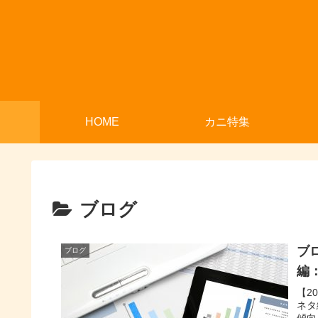
HOME
カニ特集
ブログ
ブ
ブログ
編：
【2
ネタ
傾向