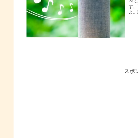
べて
す。
よ。
スポ