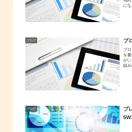
にな
ブ
ブログ
ブロ
を書
がい
組み
プ
ブログ
5W