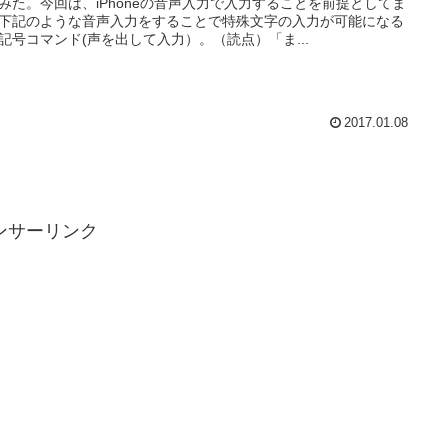
みた。今回は、iPhoneの音声入力で入力することを前提としてま
下記のような音声入力をすることで特殊文字の入力が可能になる
記号コマンド(声を出して入力）。（読点）「ま...
2017.01.08
ンサーリンク