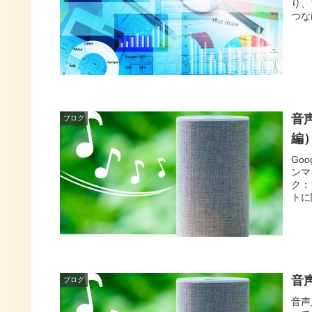
り、
つな
音
ブログ
編
Go
ンマ
ク：
トに
音
ブログ
音声