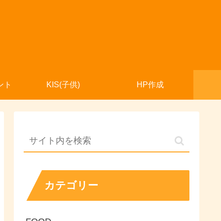
ント
KIS(子供)
HP作成
カテゴリー