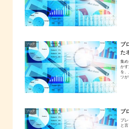
ブ
ブログ
た
集め
かす
を、
ツが
ブ
ブログ
プレ
と言