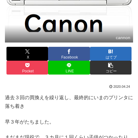
cannon
X
Facebook
はてブ
Pocket
LINE
コピー
2020.04.24
過去３回の買換えを繰り返し、最終的にいまのプリンタに
落ち着き
早３年がたちました。
まだまだ現役で、３カ月に１回くらい子供がつかったり、