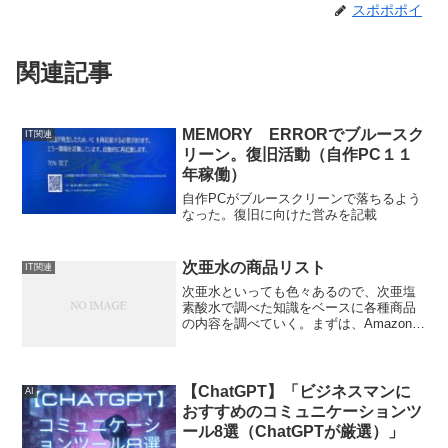
スポポポイ
関連記事
MEMORY ERRORでブルースク
IT関連
リーン。復旧活動（自作PC１１
年稼働）
自作PCがブルースクリーンで落ちるよう
なった。復旧に向けた営みを記載
次亜水の商品リスト
IT関連
次亜水といっても色々あるので、次亜塩
素酸水で調べた知識をベースに各種商品
の内容を調べていく。まずは、Amazonで
『次亜水』とキーワードを入れた場合の
ヒットした商品を並べていく。今回は、
酸性、アルカリ性、ppm、薄めるタイプ
かそのままのタイ...
【ChatGPT】「ビジネスマンに
AI
おすすめのコミュニケーションツ
ール8選（ChatGPTが厳選）」