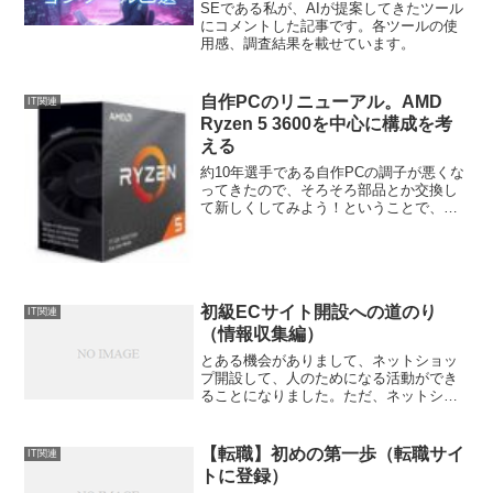
SEである私が、AIが提案してきたツール
にコメントした記事です。各ツールの使
用感、調査結果を載せています。
自作PCのリニューアル。AMD
IT関連
Ryzen 5 3600を中心に構成を考
える
約10年選手である自作PCの調子が悪くな
ってきたので、そろそろ部品とか交換し
て新しくしてみよう！ということで、想
定している構成を『AMD Ryzen 5 3600』
を中心に組んでみることにした。旧PCの
問題点約10年前に組んだ自作PCの調子...
初級ECサイト開設への道のり
IT関連
（情報収集編）
とある機会がありまして、ネットショッ
プ開設して、人のためになる活動ができ
ることになりました。ただ、ネットショ
ップ開設といっても、何をしたらよいか
わからない。。ので、五月雨でも調べた
ことをつらつらとまとめる。ネットショ
【転職】初めの第一歩（転職サイ
IT関連
ップ開設までの前提前提と...
トに登録）