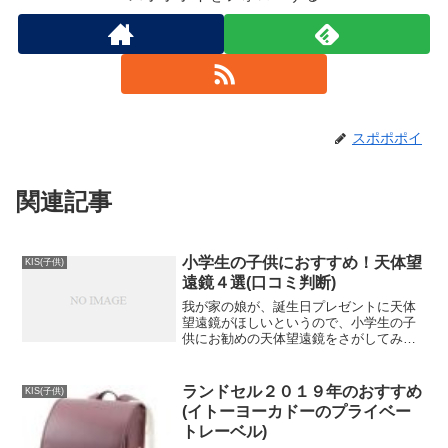
スポポポイ
関連記事
小学生の子供におすすめ！天体望
KIS(子供)
遠鏡４選(口コミ判断)
我が家の娘が、誕生日プレゼントに天体
望遠鏡がほしいというので、小学生の子
供にお勧めの天体望遠鏡をさがしてみま
した。誕生日プレゼントということもあ
り、大体１万円内で月のクレーターがし
っかりみればいいかなぁ。小学校で本を
ランドセル２０１９年のおすすめ
KIS(子供)
読んで、ブラックホールや...
(イトーヨーカドーのプライベー
トレーベル)