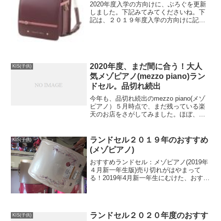
2020年度入学の方向けに、ぶろぐを更新
しました。下記みてみてくださいね。下
記は、２０１９年度入学の方向けに記載
した記事ですイトーヨーカドーのランド
セル2019年（プライベートレーベル)2019
年4月新一年生にむけた、おすすめランド
セル紹介...
2020年度、まだ間に合う！大人
KIS(子供)
気メゾピアノ(mezzo piano)ラン
ドセル。品切れ続出
今年も、品切れ続出のmezzo piano(メゾ
ピアノ）５月時点で、まだ残っている楽
天のお店をさがしてみました。ほぼ、完
売している店舗もちらほら。やっぱり人
気ランドセルの売り切れは、早い！下
記、まだ残っている店舗のリンクを集め
ランドセル２０１９年のおすすめ
KIS(子供)
てみました。め...
(メゾピアノ)
おすすめランドセル：メゾピアノ(2019年
４月新一年生版)売り切れがはやまって
る！2019年4月新一年生にむけた、おすす
めランドセル紹介。今年は、例年よりも
売り切れがはやく、人気のランドセルは
2018年6月にして完売御礼となってまし
た。ちな...
ランドセル２０２０年度のおすす
KIS(子供)