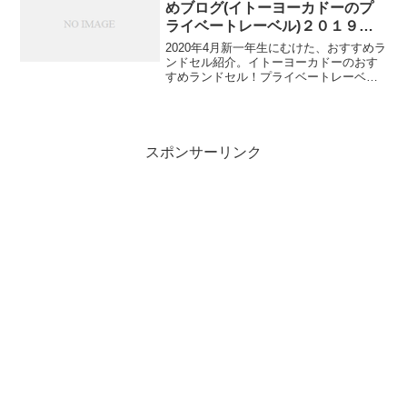
めブログ(イトーヨーカドーのプ
ライベートレーベル)２０１９年
から準備開始！
2020年4月新一年生にむけた、おすすめラ
ンドセル紹介。イトーヨーカドーのおす
すめランドセル！プライベートレーベル
の限定色が発売されていますリトルリボ
ンランドセルで、7色のランドセルがでて
ます。子供のおすすめは、ローズ。リボ
ンがかわいらしい...
スポンサーリンク