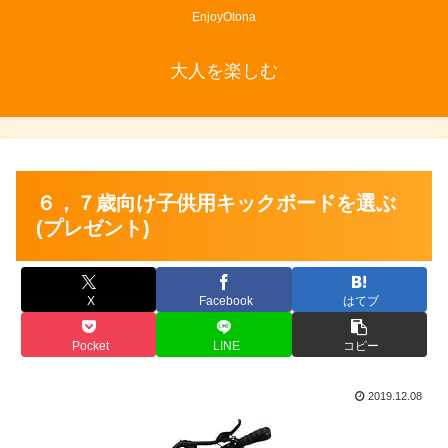
EnjoyOtona
大人を楽しむ
６，７歳向け子供用キックボードを選ぶ
(プレゼント)
X
Facebook
はてブ
Pocket
LINE
コピー
2019.12.08