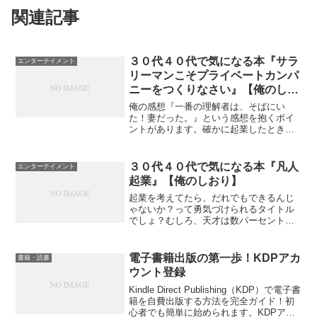
関連記事
３０代４０代で気になる本『サラ
エンターテイメント
リーマンこそプライベートカンパ
ニーをつくりなさい』【俺のしお
り】
俺の感想『一番の理解者は、そばにい
た！妻だった。』という感想を抱くポイ
ントがあります。確かに起業したときの
メリットなど聞いてる中で一人で頑張る
べきところは、頑張るべきですが、さら
にもう一人増えたら、可能性は倍！どう
３０代４０代で気になる本『凡人
エンターテイメント
協力していくかを読み取り、...
起業』【俺のしおり】
起業を考えてたら、だれでもできるんじ
ゃないか？って勇気づけられるタイトル
でしょ？むしろ、天才は数パーセントだ
から、たいていの人が当てはまるタイト
ルだぞ。企業を考えてるけど、なかなか
踏み出せなくて、何していいかわからな
電子書籍出版の第一歩！KDPアカ
書籍・読書
い人へ一緒に起業に向けて...
ウント登録
Kindle Direct Publishing（KDP）で電子書
籍を自費出版する方法を完全ガイド！初
心者でも簡単に始められます。KDPアカ