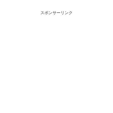
とに気づき、マーケティングの参考にし
た１冊です。マーケティン...
スポンサーリンク