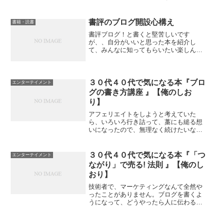
ウント登録、原稿準備、mobiファイル作
成、アップロード、レビュープロセスま
で、電子書籍出版に必要なステップをわ
書評のブログ開設心構え
書籍・読書
かりやすく解説。
書評ブログ！と書くと堅苦しいです
が、、自分がいいと思った本を紹介し
て、みんなに知ってもらいたい楽しんで
もらいたい。ということなんです。むか
しから、感想文とか苦手だったので、ど
うすべきかの基本を整理する。書評の基
本なぜ、この本を読んだのか自分...
３０代４０代で気になる本『ブロ
エンターテイメント
グの書き方講座 』【俺のしお
り】
アフェリエイトをしようと考えていた
ら、いろいろ行き詰って、藁にも縋る想
いになったので、無理なく続けたいなぁ
とおもって、アンテナに引っかかった
本。本当に稼げるようになるのかは、あ
なた次第です。まさに、自分の目標も 会
３０代４０代で気になる本『「つ
エンターテイメント
社だけに固執せず、視野を広...
ながり」で売る! 法則 』【俺のし
おり】
技術者で、マーケティングなんて全然や
ったことがありません。ブログを書くよ
うになって、どうやったら人に伝わる文
章が書けるのかを考え、人に伝えること
が、マーケティングにつながっているこ