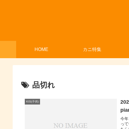
HOME
カニ特集
品切れ
2
KIS(子供)
p
今年
って
ちら