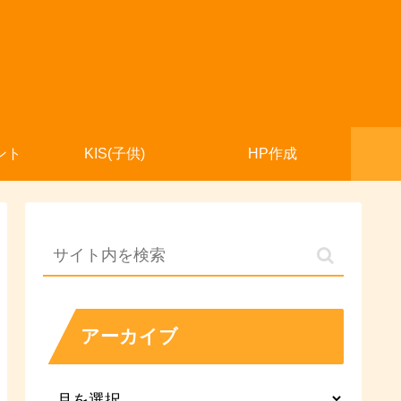
ント
KIS(子供)
HP作成
アーカイブ