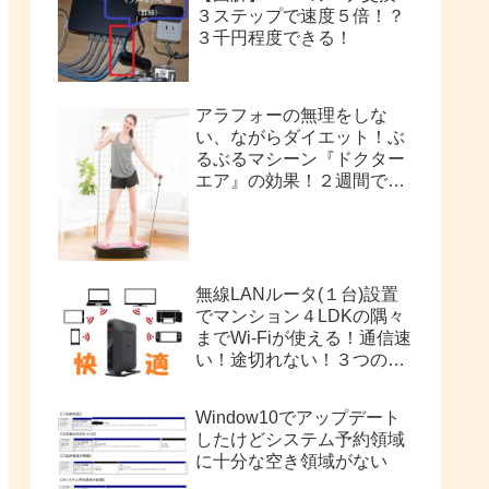
３ステップで速度５倍！？
３千円程度できる！
アラフォーの無理をしな
い、ながらダイエット！ぶ
るぶるマシーン『ドクター
エア』の効果！２週間で
2kg痩せました！
無線LANルータ(１台)設置
でマンション４LDKの隅々
までWi-Fiが使える！通信速
い！途切れない！３つの手
順
Window10でアップデート
したけどシステム予約領域
に十分な空き領域がない