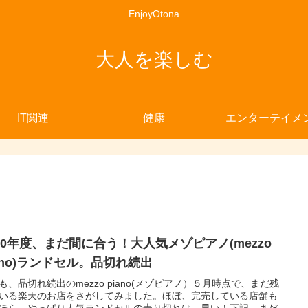
EnjoyOtona
大人を楽しむ
IT関連
健康
エンターテイメ
020年度、まだ間に合う！大人気メゾピアノ(mezzo
iano)ランドセル。品切れ続出
も、品切れ続出のmezzo piano(メゾピアノ）５月時点で、まだ残
いる楽天のお店をさがしてみました。ほぼ、完売している店舗も
ほら。やっぱり人気ランドセルの売り切れは、早い！下記、まだ